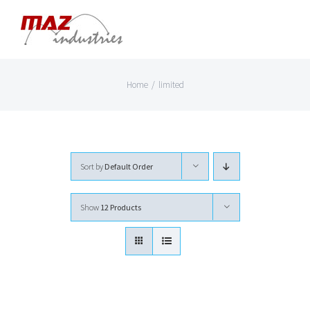
Skip
to
content
Home
/
limited
Sort by
Default Order
Show
12 Products