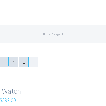
Home
/
elegant
x Watch
$
599.00