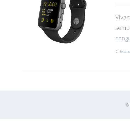
Vivam
sempe
congu
Select 
© 