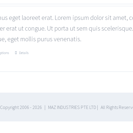
us eget laoreet erat. Lorem ipsum dolor sit amet, c
r erat ut congue. Ut porta ut sem quis scelerisqu
e, eget mollis purus venenatis.
options
Details
Copyright 2006 -
2026 | MAZ INDUSTRIES PTE LTD | All Rights Reser